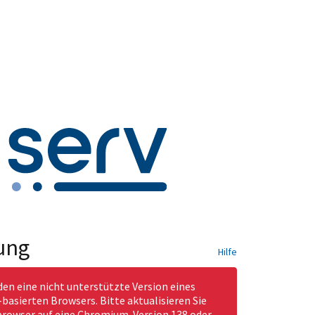
ung
Hilfe
den eine nicht unterstützte Version eines
asierten Browsers. Bitte aktualisieren Sie
rowser auf eine Chromium-Version 138 oder